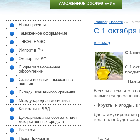
Главная
\
Новости
\ С 1 окт
Наши проекты
С 1 октября
Таможенное оформление
ТНВЭД ЕАЭС
« Назад
Импорт в РФ
С 1 ок
Экспорт из РФ
С 1 ок
Сборы за таможенное
оформление
продук
Ставки ввозных таможенных
- Пал
пошлин
В связи с тем, что в 
Склады временного хранения
повысится до основно
Международная логистика
- Фрукты и ягоды, в
Консалтинг ВЭД
Для стимулирования р
Декларирование соответствия
года налог будет сост
лекарственных средств
Реестры
TKS.Ru
Наши Принципы