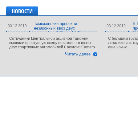
НОВОСТИ
Таможенники пресекли
В 
03.12.2019
03.12.2019
незаконный ввоз двух
пр
автомобилей Chevrolet Camaro
Пе
Сотрудники Центральной акцизной таможни
С большим трудо
выявили преступную схему незаконного ввоза
локализовать кр
двух спортивных автомобилей Chevrolet Camaro
еще ночью.
Читать далее