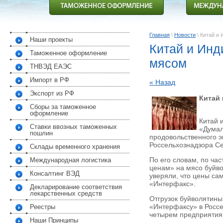
Главная
\
Новости
\ Китай и
Наши проекты
Китай и Инд
Таможенное оформление
мясом
ТНВЭД ЕАЭС
Импорт в РФ
« Назад
Экспорт из РФ
Китай 
Сборы за таможенное
оформление
Китай 
Ставки ввозных таможенных
«Думал
пошлин
продовольственного э
Россельхознадзора С
Склады временного хранения
По его словам, по час
Международная логистика
ценам» на мясо буйво
Консалтинг ВЭД
уверяли, что цены са
«Интерфакс».
Декларирование соответствия
лекарственных средств
Отгрузок буйволятины
«Интерфаксу» в Россе
Реестры
четырем предприятия
Наши Принципы