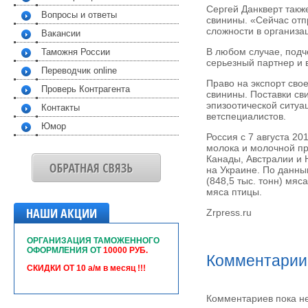
Сергей Данкверт также
Вопросы и ответы
свинины. «Сейчас отп
сложности в организац
Вакансии
В любом случае, подч
Таможня России
серьезный партнер и в
Переводчик online
Право на экспорт сво
Проверь Контрагента
свинины. Поставки св
эпизоотической ситуац
Контакты
ветспециалистов.
Юмор
Россия с 7 августа 20
молока и молочной пр
Канады, Австралии и Н
на Украине. По данны
(848,5 тыс. тонн) мяса
мяса птицы.
НАШИ АКЦИИ
Zrpress.ru
ОРГАНИЗАЦИЯ ТАМОЖЕННОГО
ОФОРМЛЕНИЯ ОТ
10000 РУБ.
Комментарии
СКИДКИ ОТ 10 а/м в месяц !!!
Комментариев пока н