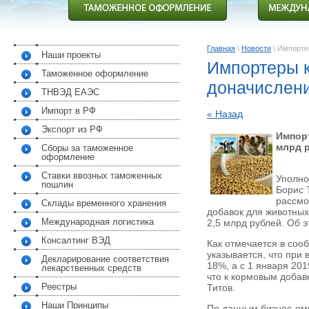
Главная
\
Новости
\ Импорте
Наши проекты
Импортеры к
Таможенное оформление
доначислени
ТНВЭД ЕАЭС
Импорт в РФ
« Назад
Экспорт из РФ
Импорт
млрд 
Сборы за таможенное
оформление
Ставки ввозных таможенных
Уполно
пошлин
Борис 
рассмо
Склады временного хранения
добавок для животны
Международная логистика
2,5 млрд рублей. Об 
Консалтинг ВЭД
Как отмечается в соо
указывается, что при 
Декларирование соответствия
18%, а с 1 января 20
лекарственных средств
что к кормовым добав
Реестры
Титов.
Наши Принципы
По данным бизнес-ом