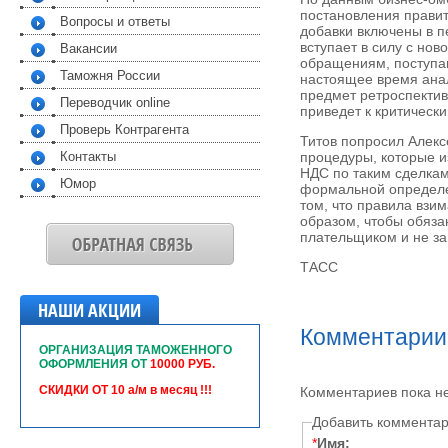
постановления правит
Вопросы и ответы
добавки включены в п
вступает в силу с нов
Вакансии
обращениям, поступа
Таможня России
настоящее время анал
предмет ретроспектив
Переводчик online
приведет к критическ
Проверь Контрагента
Титов попросил Алекс
Контакты
процедуры, которые и
НДС по таким сделкам
Юмор
формальной определен
том, что правила вз
образом, чтобы обяза
плательщиком и не за
ТАСС
НАШИ АКЦИИ
Комментарии
ОРГАНИЗАЦИЯ ТАМОЖЕННОГО
ОФОРМЛЕНИЯ ОТ
10000 РУБ.
СКИДКИ ОТ 10 а/м в месяц !!!
Комментариев пока н
Добавить коммента
*
Имя: