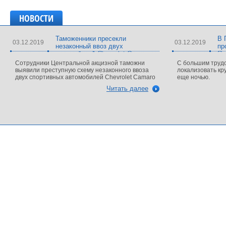
НОВОСТИ
Таможенники пресекли
В 
03.12.2019
03.12.2019
незаконный ввоз двух
пр
автомобилей Chevrolet Camaro
Пе
Сотрудники Центральной акцизной таможни
С большим трудо
выявили преступную схему незаконного ввоза
локализовать кр
двух спортивных автомобилей Chevrolet Camaro
еще ночью.
Читать далее